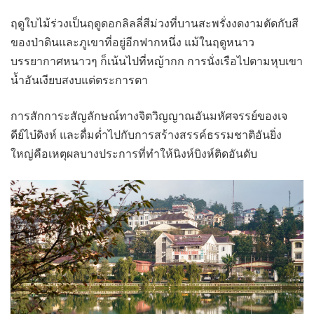
ฤดูใบไม้ร่วงเป็นฤดูดอกลิลลี่สีม่วงที่บานสะพรั่งงดงามตัดกับสี
ของป่าดินและภูเขาที่อยู่อีกฟากหนึ่ง แม้ในฤดูหนาว
บรรยากาศหนาวๆ ก็เน้นไปที่หญ้ากก การนั่งเรือไปตามหุบเขา
น้ำอันเงียบสงบแต่ตระการตา
การสักการะสัญลักษณ์ทางจิตวิญญาณอันมหัศจรรย์ของเจ
ดีย์ไบ๋ดิงห์ และดื่มด่ำไปกับการสร้างสรรค์ธรรมชาติอันยิ่ง
ใหญ่คือเหตุผลบางประการที่ทำให้นิงห์บิงห์ติดอันดับ