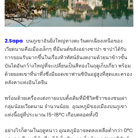
2.Sapa
บนภูเขาอันยิ่งใหญ่ทางตะวันตกเฉียงเหนือของ
เวียดนามคือเมืองเล็กๆ ที่มีมนต์ขลังอย่างซาปา ซาปาได้รับ
การยอมรับมากขึ้นในเรื่องทิวทัศน์อันงดงามด้วยนาข้าวขั้น
บันไดอันกว้างใหญ่ที่จะเปลี่ยนเป็นสีทองในฤดูเก็บเกี่ยว พร้อม
ด้วยยอดเขาที่น่าทึ่งซึ่งมียอดเขาฟานซิปันอยู่สูงที่สุดและครอง
หลังคาแห่งอินโดจีน
พร้อมด้วยเครื่องแต่งกายแบบดั้งเดิมที่มีชีวิตชีวาของชนเผ่า
กลุ่มน้อยเวียดนาม จำนวนน้อย. อุณหภูมิของเมืองบนภูเขา
แห่งนี้อยู่ที่ประมาณ 15-18°C เกือบตลอดทั้งปี
อย่างไรก็ตามในฤดูหนาว อุณหภูมิอาจลดลงเหลือต่ำกว่า 0°C