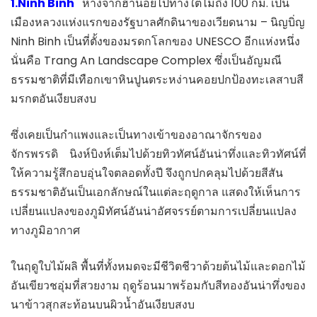
1.Ninh Binh
ห่างจากฮานอยไปทางใต้ไม่ถึง 100 กม. เป็น
เมืองหลวงแห่งแรกของรัฐบาลศักดินาของเวียดนาม – นิญบิ่ญ
Ninh Binh เป็นที่ตั้งของมรดกโลกของ UNESCO อีกแห่งหนึ่ง
นั่นคือ Trang An Landscape Complex ซึ่งเป็นอัญมณี
ธรรมชาติที่มีเทือกเขาหินปูนตระหง่านคอยปกป้องทะเลสาบสี
มรกตอันเงียบสงบ
ซึ่งเคยเป็นกำแพงและเป็นทางเข้าของอาณาจักรของ
จักรพรรดิ นิงห์บิงห์เต็มไปด้วยทิวทัศน์อันน่าทึ่งและทิวทัศน์ที่
ให้ความรู้สึกอบอุ่นใจตลอดทั้งปี จึงถูกปกคลุมไปด้วยสีสัน
ธรรมชาติอันเป็นเอกลักษณ์ในแต่ละฤดูกาล แสดงให้เห็นการ
เปลี่ยนแปลงของภูมิทัศน์อันน่าอัศจรรย์ตามการเปลี่ยนแปลง
ทางภูมิอากาศ
ในฤดูใบไม้ผลิ พื้นที่ทั้งหมดจะมีชีวิตชีวาด้วยต้นไม้และดอกไม้
อันเขียวชอุ่มที่สวยงาม ฤดูร้อนมาพร้อมกับสีทองอันน่าทึ่งของ
นาข้าวสุกสะท้อนบนผิวน้ำอันเงียบสงบ