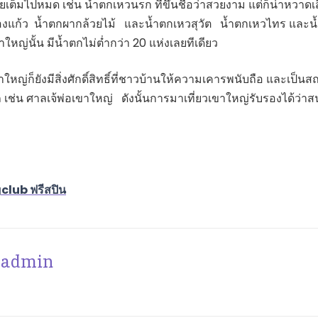
ต็มไปหมด เช่น น้ำตกเหวนรก ทีขึ้นชื่อว่าสวยงาม แต่ก็น่าหวาดเ
องแก้ว น้ำตกผากล้วยไม้ และน้ำตกเหวสุวัต น้ำตกเหวไทร และน้
าใหญ่นั้น มีน้ำตกไม่ต่ำกว่า 20 แห่งเลยทีเดียว
ใหญ่ก็ยังมีสิ่งศักดิ์สิทธิ์ที่ชาวบ้านให้ความเคารพนับถือ และเป็
่น ศาลเจ้พ่อเขาใหญ่ ดังนั้นการมาเที่ยวเขาใหญ่รับรองได้ว่าสนุ
club ฟรีสปิน
admin