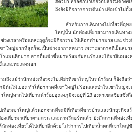
สัตว์ป่า หรือศึกษาเกี่ยวกับธรรมชาติข
ถึงยังมีกิจการการเดินป่า เพื่อเข้าไปตั
สำหรับการเดินทางไปเที่ยวที่อุทย
ใหญ่นั้น นักท่องเที่ยวสามารถเดินทาง
ละช่วงเวลาหรือแต่ละฤดูก็จะมีกิจกรรมให้เลือกทำมากมาย และช่วงที่
ี่เขาใหญ่มากที่สุดก็จะเป็นช่วงอากาศหนาว เพราะอากาศดีเย็นส
ที่โรแมนติกมาก หากตื่นเช้าขึ้นมาพร้อมกับคนรักและได้มายืนม
ขึ้นและทะเลหมอก
แม้ว่านักทอ่งเที่ยวจะไปเทีย่วที่เขาใหญ่ในหน้าร้อน ก็ยังถือว่า
จากมีต้นไม้เยอะ ทำให้อากาศที่เขาใหญ่ไม่ร้อนและป่าในเขาใหญ่จะเป
ขาใหญ่หากไปเที่ยวหน้าร้อยอุณหภูมิจะอยู่ที่ 23 องศาเซลเซียสซึ่งถื
ที่ยวเขาใหญ่แล้วนอกจากที่จะมีที่เที่ยวที่ชาวบ้านและนักธุรกิจสร
กท่องเที่ยวมาเที่ยวตามสวน และตามรีสอร์ทแล้ว ยังมีสถานที่ทอ่งเที่ยว
กท่องเที่ยวได้ไปเที่ยวอีกด้วย ไม่ว่าการไปเที่ยวน้ำตกที่เขาใหญ่ซึ่ง