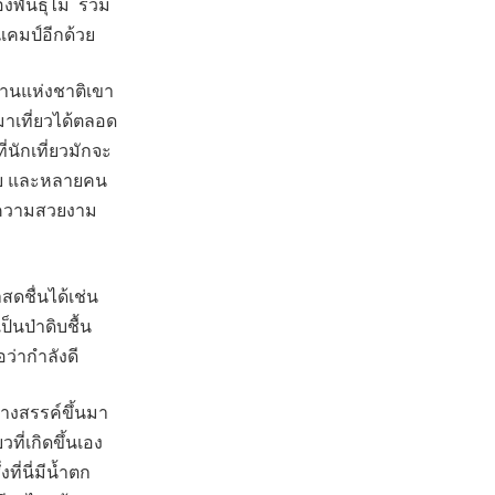
องพันธุ์ไม้ รวม
้งแคมป์อีกด้วย
านแห่งชาติเขา
มาเที่ยวได้ตลอด
นักเที่ยวมักจะ
บาย และหลายคน
องความสวยงาม
สดชื่นได้เช่น
็นป่าดิบชื้น
อว่ากำลังดี
้างสรรค์ขึ้นมา
ที่เกิดขึ้นเอง
ที่นี่มีน้ำตก